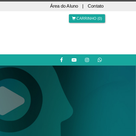
Área do Aluno
|
Contato
CARRINHO (0)